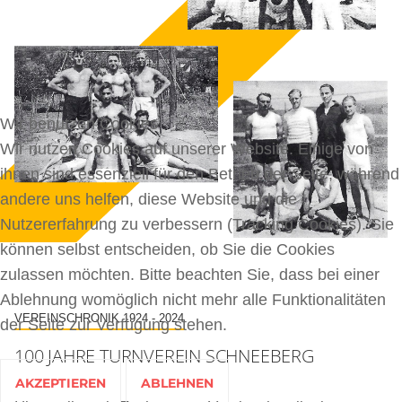
Wir benutzen Cookies
Wir nutzen Cookies auf unserer Website. Einige von
ihnen sind essenziell für den Betrieb der Seite, während
andere uns helfen, diese Website und die
Nutzererfahrung zu verbessern (Tracking Cookies). Sie
können selbst entscheiden, ob Sie die Cookies
zulassen möchten. Bitte beachten Sie, dass bei einer
Ablehnung womöglich nicht mehr alle Funktionalitäten
VEREINSCHRONIK 1924 - 2024
der Seite zur Verfügung stehen.
100 JAHRE TURNVEREIN SCHNEEBERG
AKZEPTIEREN
ABLEHNEN